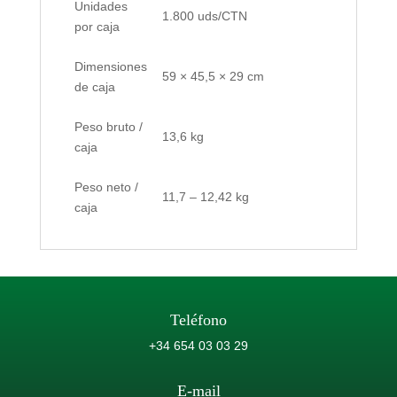
Unidades
1.800 uds/CTN
por caja
Dimensiones
59 × 45,5 × 29 cm
de caja
Peso bruto /
13,6 kg
caja
Peso neto /
11,7 – 12,42 kg
caja
Teléfono
+34 654 03 03 29
E-mail