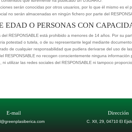
contenidos que libremente ha publicado un USUARIO.
ones serán conocidas por otros usuarios, por lo que él mismo es el pr
ocial no serán almacenadas en ningún fichero por parte del RESPONSA
DE EDAD O PERSONAS CON CAPACID
ales del RESPONSABLE está prohibido a menores de 14 años. Por su par
atria potestad o tutela, o de su representante legal mediante documento
de cualquier responsabilidad que pudiera derivarse del uso de las
 del RESPONSABLE no recogen conscientemente ninguna información per
ni utilizar las redes sociales del RESPONSABLE ni tampoco proporcio
E-mail
Dirección
l@greenplasiberica.com
C. XII, 29, 04710 El Ejid