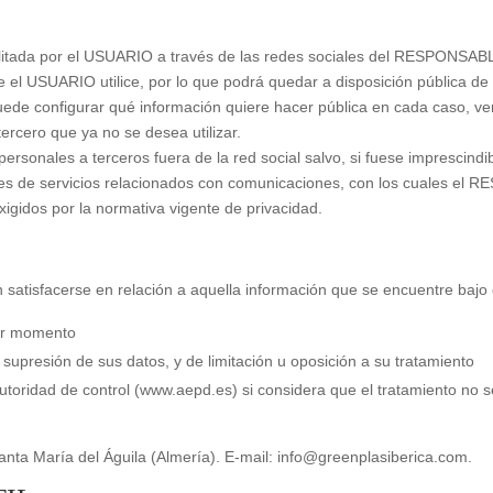
ilitada por el USUARIO a través de las redes sociales del RESPONSABL
e el USUARIO utilice, por lo que podrá quedar a disposición pública de 
uede configurar qué información quiere hacer pública en cada caso, ve
ercero que ya no se desea utilizar.
rsonales a terceros fuera de la red social salvo, si fuese imprescindib
res de servicios relacionados con comunicaciones, con los cuales el 
igidos por la normativa vigente de privacidad.
 satisfacerse en relación a aquella información que se encuentre baj
ier momento
y supresión de sus datos, y de limitación u oposición a su tratamiento
toridad de control (www.aepd.es) si considera que el tratamiento no se
ta María del Águila (Almería). E-mail: info@greenplasiberica.com.