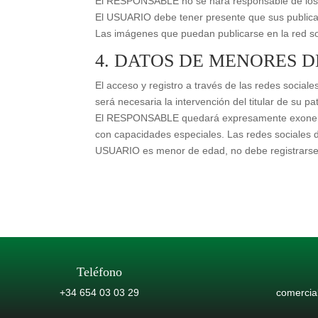
El RESPONSABLE no se hará responsable de los 
El USUARIO debe tener presente que sus publicaci
Las imágenes que puedan publicarse en la red s
4. DATOS DE MENORES 
El acceso y registro a través de las redes soci
será necesaria la intervención del titular de su p
El RESPONSABLE quedará expresamente exonerado 
con capacidades especiales. Las redes sociales
USUARIO es menor de edad, no debe registrarse, 
Teléfono
+34 654 03 03 29
comercia