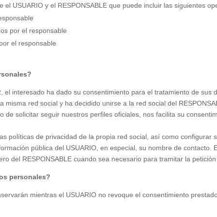
tre el USUARIO y el RESPONSABLE que puede incluir las siguientes op
responsable
dos por el responsable
 por el responsable
rsonales?
R, el interesado ha dado su consentimiento para el tratamiento de sus 
la misma red social y ha decidido unirse a la red social del RESPONS
de solicitar seguir nuestros perfiles oficiales, nos facilita su consent
líticas de privacidad de la propia red social, así como configurar su 
ormación pública del USUARIO, en especial, su nombre de contacto. Est
chero del RESPONSABLE cuando sea necesario para tramitar la petició
os personales?
servarán mientras el USUARIO no revoque el consentimiento prestado t