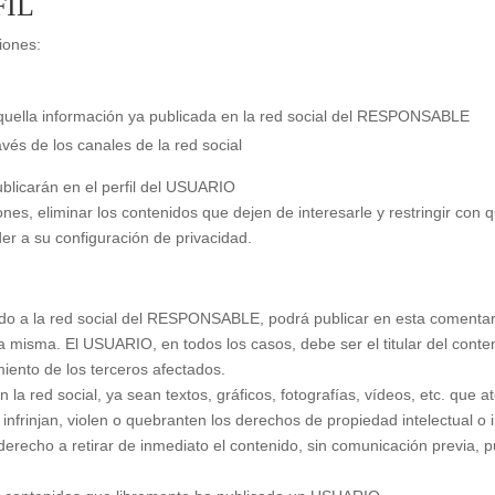
FIL
iones:
aquella información ya publicada en la red social del RESPONSABLE
vés de los canales de la red social
ublicarán en el perfil del USUARIO
s, eliminar los contenidos que dejen de interesarle y restringir con 
r a su configuración de privacidad.
o a la red social del RESPONSABLE, podrá publicar en esta comentario
a misma. El USUARIO, en todos los casos, debe ser el titular del conte
miento de los terceros afectados.
la red social, ya sean textos, gráficos, fotografías, vídeos, etc. que a
 infrinjan, violen o quebranten los derechos de propiedad intelectual o i
echo a retirar de inmediato el contenido, sin comunicación previa, p